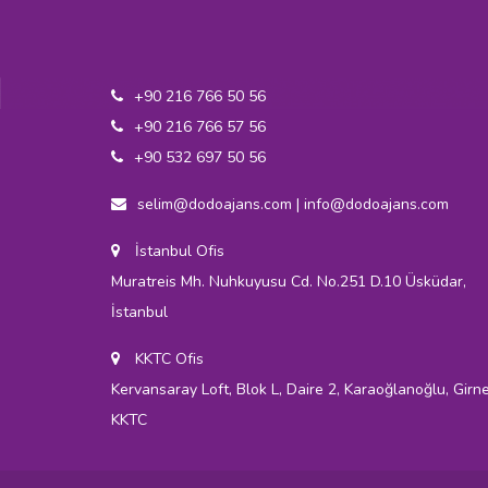
+90 216 766 50 56
+90 216 766 57 56
+90 532 697 50 56
selim@dodoajans.com
|
info@dodoajans.com
İstanbul Ofis
Muratreis Mh. Nuhkuyusu Cd. No.251 D.10 Üsküdar,
İstanbul
KKTC Ofis
Kervansaray Loft, Blok L, Daire 2, Karaoğlanoğlu, Girne
KKTC