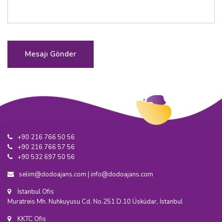
+90 216 766 50 56
+90 216 766 57 56
+90 532 697 50 56
selim@dodoajans.com
|
info@dodoajans.com
İstanbul Ofis
Muratreis Mh. Nuhkuyusu Cd. No.251 D.10 Üsküdar, İstanbul
KKTC Ofis