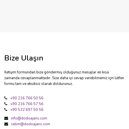
Bize Ulaşın
İletişim formundan bize göndermiş olduğunuz mesajlar en kısa
zamanda cevaplanmaktadır. Size daha iyi cevap verebilmemiz için lütfen
formu tam ve eksiksiz olarak doldurunuz.
+90 216 766 50 56
+90 216 766 57 56
+90 532 697 50 56
info@dodoajans.com
selim@dodoajans.com